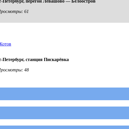
-Петербург,
перегон Левашово — Белоостров
 Просмотры: 61
Котов
-Петербург,
станция Пискарёвка
 Просмотры: 48