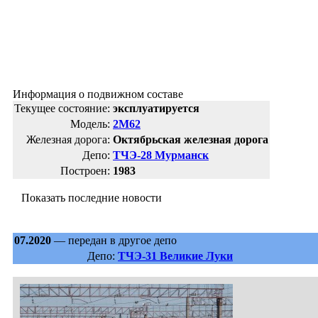
Информация о подвижном составе
Текущее состояние:
эксплуатируется
Модель:
2М62
Железная дорога:
Октябрьская железная дорога
Депо:
ТЧЭ-28 Мурманск
Построен:
1983
Показать последние новости
07.2020
— передан в другое депо
Депо:
ТЧЭ-31 Великие Луки