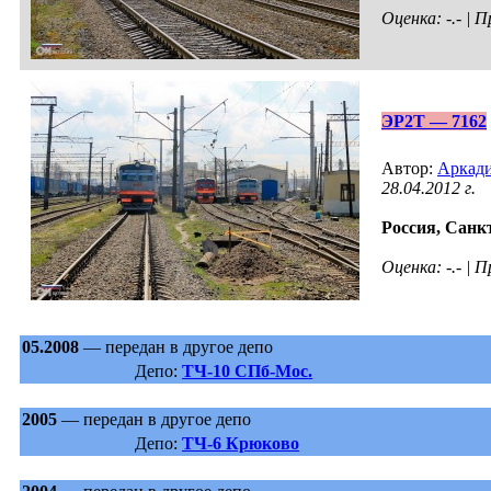
Оценка: -.- |
ЭР2Т — 7162
Автор:
Аркади
28.04.2012 г.
Россия,
Санкт
Оценка: -.- |
05.2008
— передан в другое депо
Депо:
ТЧ-10 СПб-Мос.
2005
— передан в другое депо
Депо:
ТЧ-6 Крюково