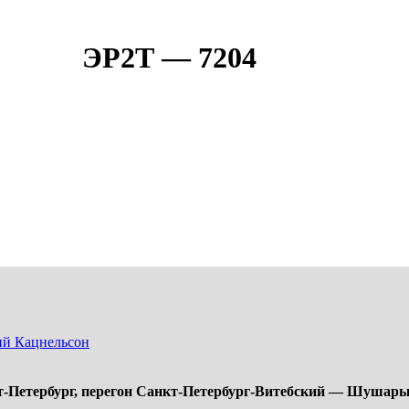
ЭР2Т — 7204
й Кацнельсон
-Петербург,
перегон Санкт-Петербург-Витебский — Шушар