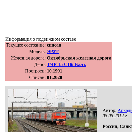
Информация о подвижном составе
Текущее состояние:
списан
Модель:
ЭР2Т
Железная дорога:
Октябрьская железная дорога
Депо:
ТЧР-15 СПб-Балт.
Построен:
10.1991
Списан:
01.2020
Автор:
Аркади
05.05.2012 г.
Россия,
Санкт