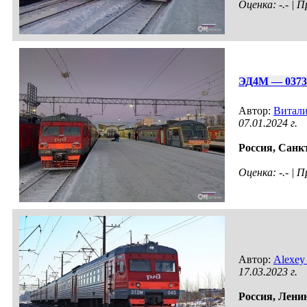
Оценка: -.- |
ЭД4М — 0373
Автор:
Витал
07.01.2024 г.
Россия,
Санкт
Оценка: -.- |
Автор:
Alexey
17.03.2023 г.
Россия,
Ленин