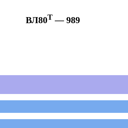
Т
ВЛ80
— 989