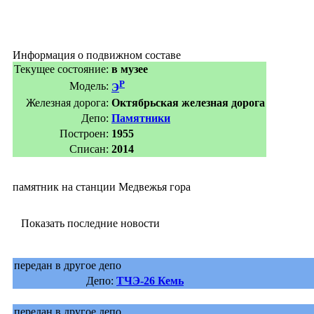
Информация о подвижном составе
Текущее состояние:
в музее
Р
Модель:
Э
Железная дорога:
Октябрьская железная дорога
Депо:
Памятники
Построен:
1955
Списан:
2014
памятник на станции Медвежья гора
Показать последние новости
передан в другое депо
Депо:
ТЧЭ-26 Кемь
передан в другое депо