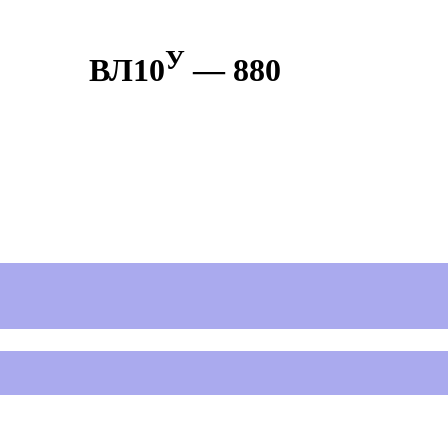
У
ВЛ10
— 880