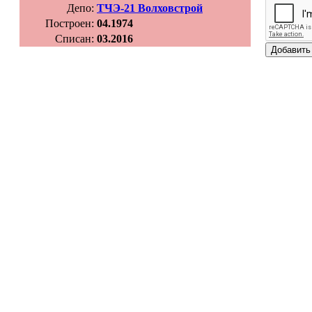
Депо:
ТЧЭ-21 Волховстрой
Построен:
04.1974
Списан:
03.2016