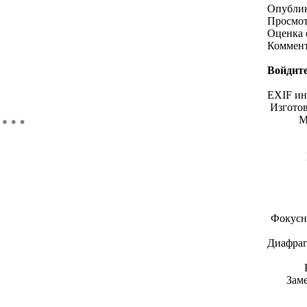
Опубли
Просмо
Оценка 
Коммен
Войдите
EXIF и
Изгото
М
Фокусн
Диафраг
Зам