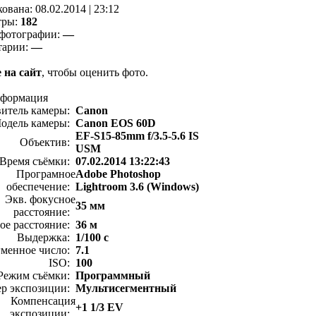
кованa:
08.02.2014
|
23:12
тры:
182
фотографии:
—
тарии:
—
 на сайт
, чтобы оценить фото.
нформация
витель камеры:
Canon
одель камеры:
Canon EOS 60D
EF-S15-85mm f/3.5-5.6 IS
Объектив:
USM
Время съёмки:
07.02.2014 13:22:43
Програмное
Adobe Photoshop
обеспечение:
Lightroom 3.6 (Windows)
Экв. фокусное
35 мм
расстояние:
ое расстояние:
36 м
Выдержка:
1/100 с
менное число:
7.1
ISO:
100
Режим съёмки:
Программный
ер экспозиции:
Мультисегментный
Компенсация
+1 1/3 EV
экспозиции: