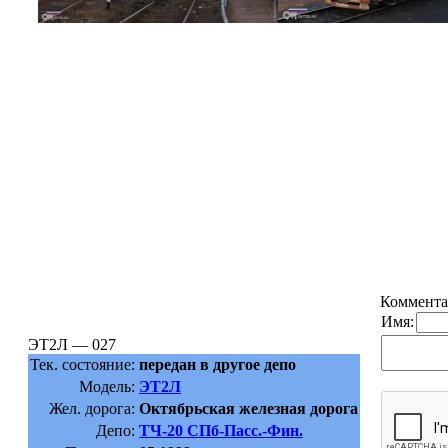
Коммента
Имя:
ЭТ2Л — 027
Тек. состояние:
передан в другое депо
Модель:
ЭТ2Л
Жел. дорога:
Октябрьская железная дорога
Депо:
ТЧ-20 СПб-Пасс.-Фин.