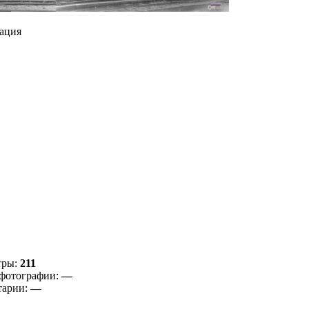
ация
тры:
211
фотографии:
—
тарии:
—