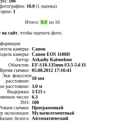
тры:
186
фотографии:
10.0
(1 оценка)
тарии:
1
Итого:
8.0
из 10
 на сайт
, чтобы оценить фото.
нформация
витель камеры:
Canon
одель камеры:
Canon EOS 1100D
Автор:
Arkadiy Katsnelson
Объектив:
EF-S18-135mm f/3.5-5.6 IS
Время съёмки:
05.08.2012 17:16:41
Экв. фокусное
18 мм
расстояние:
ое расстояние:
3.0 м
Выдержка:
1/125 с
менное число:
6.3
ISO:
100
Режим съёмки:
Программный
ер экспозиции:
Мультисегментный
Баланс белого:
Автоматический