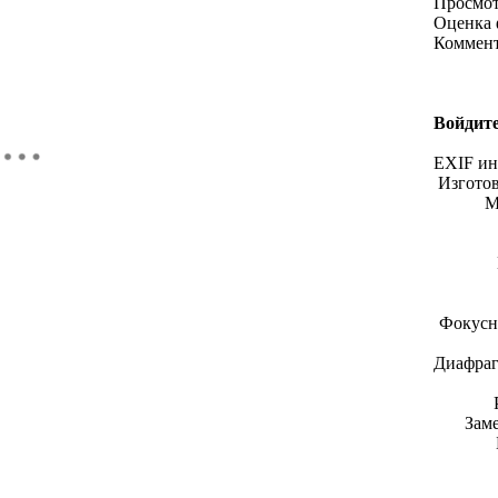
Просмо
Оценка 
Коммен
Войдите
EXIF и
Изгото
М
Фокусн
Диафраг
Зам