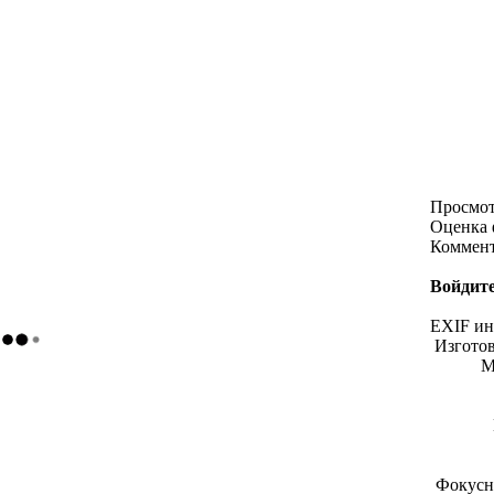
Просмо
Оценка 
Коммен
Войдите
EXIF и
Изгото
М
Фокусн