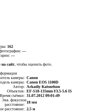
тры:
162
фотографии:
—
тарии:
—
 на сайт
, чтобы оценить фото.
нформация
витель камеры:
Canon
одель камеры:
Canon EOS 1100D
Автор:
Arkadiy Katsnelson
Объектив:
EF-S18-135mm f/3.5-5.6 IS
Время съёмки:
31.07.2012 09:01:49
Экв. фокусное
18 мм
расстояние:
ое расстояние:
2.5 м