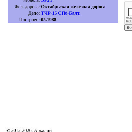
Модель:
ЭР2Т
Жел. дорога:
Октябрьская железная дорога
Депо:
ТЧР-15 СПб-Балт.
Построен:
05.1988
© 2012-2026, Аркадий