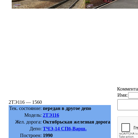
Коммента
Имя:
2ТЭ116 — 1560
Тек. состояние:
передан в другое депо
Модель:
2ТЭ116
Жел. дорога:
Октябрьская железная дорога
Депо:
ТЧЭ-14 СПб-Варш.
Построен:
1990