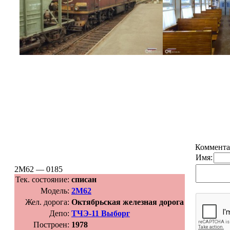
Коммента
Имя:
2М62 — 0185
Тек. состояние:
списан
Модель:
2М62
Жел. дорога:
Октябрьская железная дорога
Депо:
ТЧЭ-11 Выборг
Построен:
1978