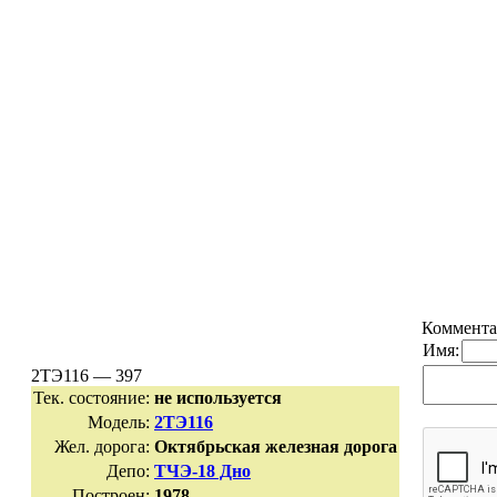
Коммента
Имя:
2ТЭ116 — 397
Тек. состояние:
не используется
Модель:
2ТЭ116
Жел. дорога:
Октябрьская железная дорога
Депо:
ТЧЭ-18 Дно
Построен:
1978