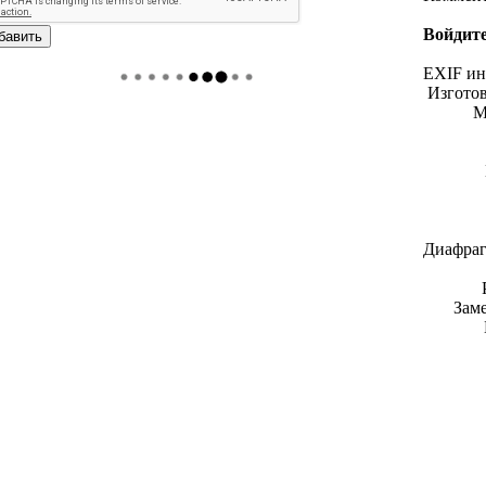
Войдите
EXIF и
Изгото
М
Диафраг
Зам