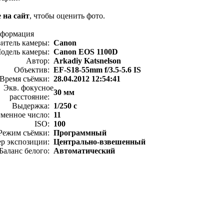
 на сайт
, чтобы оценить фото.
нформация
витель камеры:
Canon
одель камеры:
Canon EOS 1100D
Автор:
Arkadiy Katsnelson
Объектив:
EF-S18-55mm f/3.5-5.6 IS
Время съёмки:
28.04.2012 12:54:41
Экв. фокусное
30 мм
расстояние:
Выдержка:
1/250 с
менное число:
11
ISO:
100
Режим съёмки:
Программный
ер экспозиции:
Центрально-взвешенный
Баланс белого:
Автоматический