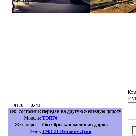
Ком
Имя
ТЭП70 — 0243
Тек. состояние:
передан на другую железную дорогу
Модель:
ТЭП70
Жел. дорога:
Октябрьская железная дорога
Депо:
ТЧЭ-31 Великие Луки