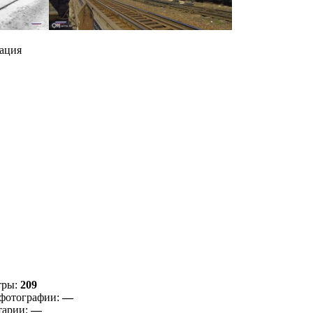
ация
тры:
209
фотографии:
—
тарии:
—