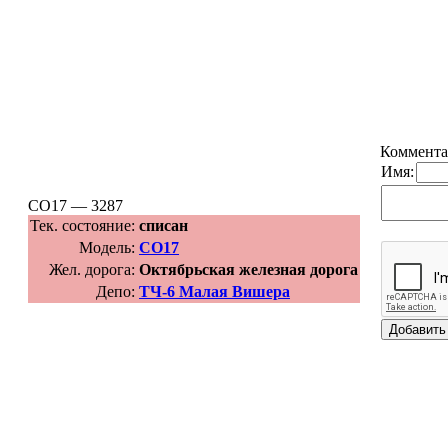
Коммента
Имя:
СО17 — 3287
Тек. состояние:
списан
Модель:
СО17
Жел. дорога:
Октябрьская железная дорога
Депо:
ТЧ-6 Малая Вишера