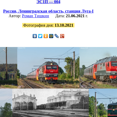
ЭС1П — 004
Россия,
Ленинградская область,
станция Луга-I
Автор:
Роман Тишкин
Дата:
21.06.2021
г.
Фотография дня:
13.10.2021