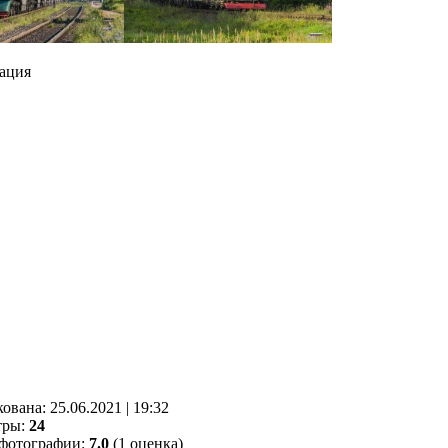
ация
кованa:
25.06.2021
|
19:32
тры:
24
фотографии:
7.0
(1 оценка)