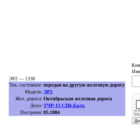
Ком
Имя
ЭР2 — 1338
Тек. состояние:
передан на другую железную дорогу
Модель:
ЭР2
Жел. дорога:
Октябрьская железная дорога
Депо:
ТЧР-15 СПб-Балт.
Построен:
05.1984