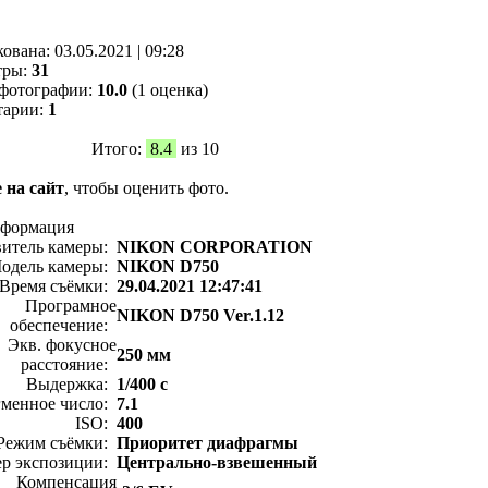
кованa:
03.05.2021
|
09:28
тры:
31
фотографии:
10.0
(1 оценка)
тарии:
1
Итого:
8.4
из 10
 на сайт
, чтобы оценить фото.
нформация
витель камеры:
NIKON CORPORATION
одель камеры:
NIKON D750
Время съёмки:
29.04.2021 12:47:41
Програмное
NIKON D750 Ver.1.12
обеспечение:
Экв. фокусное
250 мм
расстояние:
Выдержка:
1/400 с
менное число:
7.1
ISO:
400
Режим съёмки:
Приоритет диафрагмы
ер экспозиции:
Центрально-взвешенный
Компенсация