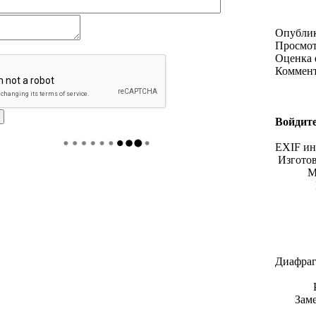
Опубли
Просмо
Оценка 
Коммен
Войдите
EXIF и
Изгото
М
Диафраг
Зам