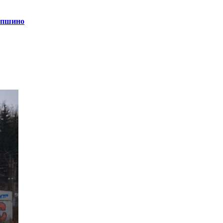
опшино