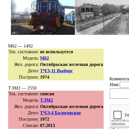
М62 — 1492
Тек. состояние:
не используется
Модель:
М62
Жел. дорога:
Октябрьская железная дорога
Депо:
ТЧЭ-11 Выборг
Построен:
1974
Коммента
Имя:
ТЭМ2 — 2550
Тек. состояние:
списан
Модель:
ТЭМ2
Жел. дорога:
Октябрьская железная дорога
Депо:
ТЧЭ-4 Бологовское
Построен:
1972
Списан:
07.2013