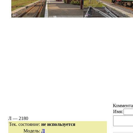
Коммента
Имя:
Л — 2180
Тек. состояние:
не используется
Модель:
Л