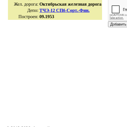
Жел. дорога:
Октябрьская железная дорога
Депо:
ТЧЭ-12 СПб-Сорт.-Фин.
Построен:
09.1953