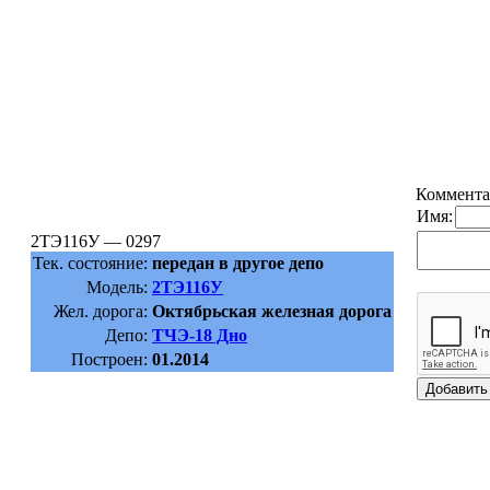
Коммента
Имя:
2ТЭ116У — 0297
Тек. состояние:
передан в другое депо
Модель:
2ТЭ116У
Жел. дорога:
Октябрьская железная дорога
Депо:
ТЧЭ-18 Дно
Построен:
01.2014