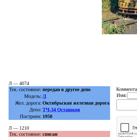
Л — 4074
Коммента
Тек. состояние:
передан в другое депо
Имя:
Модель:
Л
Жел. дорога:
Октябрьская железная дорога
Депо:
ТЧ-34 Осташков
Построен:
1950
Л — 1210
Тек. состояние:
списан