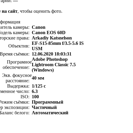
тарии:
—
 на сайт
, чтобы оценить фото.
нформация
витель камеры:
Canon
одель камеры:
Canon EOS 60D
торские права:
Arkadiy Katsnelson
EF-S15-85mm f/3.5-5.6 IS
Объектив:
USM
Время съёмки:
12.06.2020 18:03:31
Adobe Photoshop
Програмное
Lightroom Classic 7.5
обеспечение:
(Windows)
Экв. фокусное
40 мм
расстояние:
Выдержка:
1/125 с
менное число:
6.3
ISO:
100
Режим съёмки:
Программный
ер экспозиции:
Частичный
Баланс белого:
Автоматический