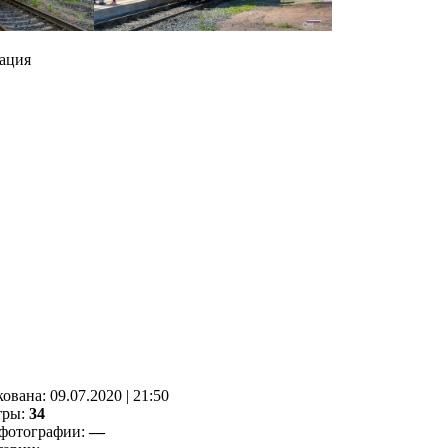
ация
кованa:
09.07.2020
|
21:50
тры:
34
фотографии:
—