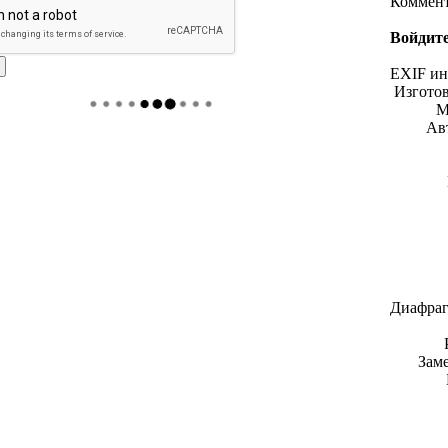
Коммен
Войдите
EXIF и
Изгото
М
Ав
Диафраг
Зам