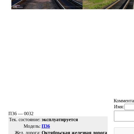
Коммента
Имя:
П36 — 0032
Тек. состояние:
эксплуатируется
Модель:
П36
Жел. дорога:
Октябрьская железная дорога