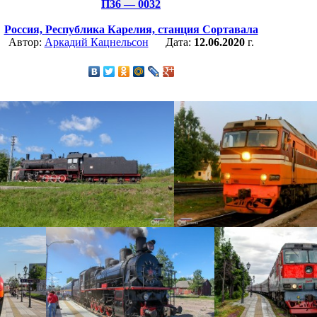
П36 — 0032
Россия,
Республика Карелия,
станция Сортавала
Автор:
Аркадий Кацнельсон
Дата:
12.06.2020
г.