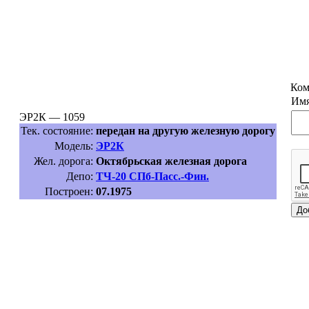
Ком
Имя
ЭР2К — 1059
Тек. состояние:
передан на другую железную дорогу
Модель:
ЭР2К
Жел. дорога:
Октябрьская железная дорога
Депо:
ТЧ-20 СПб-Пасс.-Фин.
Построен:
07.1975