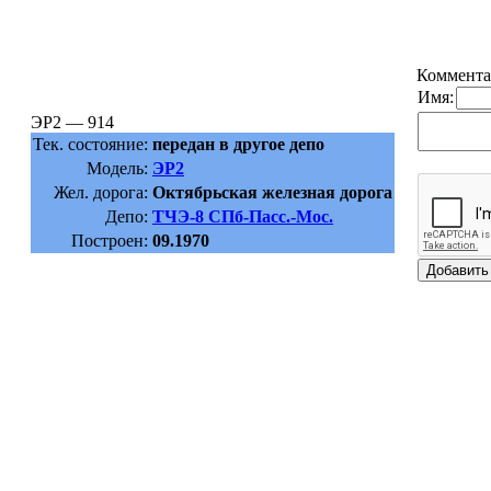
Коммента
Имя:
ЭР2 — 914
Тек. состояние:
передан в другое депо
Модель:
ЭР2
Жел. дорога:
Октябрьская железная дорога
Депо:
ТЧЭ-8 СПб-Пасс.-Мос.
Построен:
09.1970