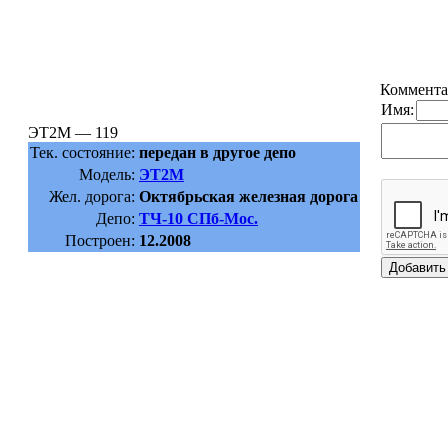
Коммента
Имя:
ЭТ2М — 119
Тек. состояние:
передан в другое депо
Модель:
ЭТ2М
Жел. дорога:
Октябрьская железная дорога
Депо:
ТЧ-10 СПб-Мос.
Построен:
12.2008