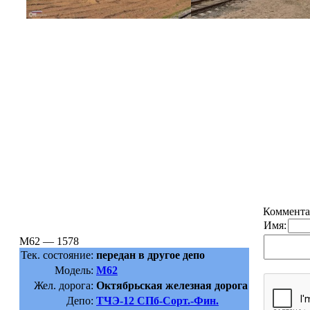
Коммента
Имя:
М62 — 1578
Тек. состояние:
передан в другое депо
Модель:
М62
Жел. дорога:
Октябрьская железная дорога
Депо:
ТЧЭ-12 СПб-Сорт.-Фин.