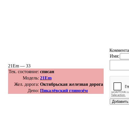
Коммента
Имя:
21Em — 33
Тек. состояние:
списан
Модель:
21Em
Жел. дорога:
Октябрьская железная дорога
Депо:
Пикалёвский глинозём