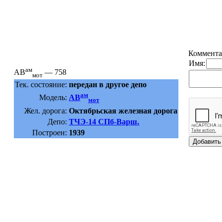
Коммента
Имя:
ам
АВ
— 758
мот
Тек. состояние:
передан в другое депо
ам
Модель:
АВ
мот
Жел. дорога:
Октябрьская железная дорога
Депо:
ТЧЭ-14 СПб-Варш.
Построен:
1939