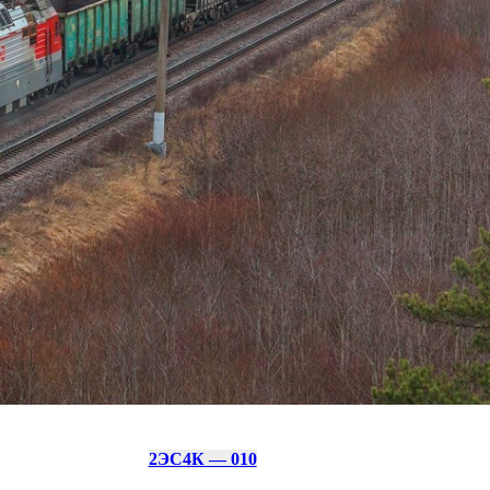
2ЭС4К — 010