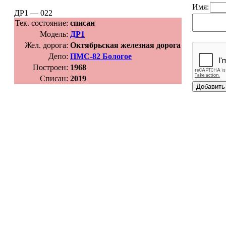
Имя:
ДР1 — 022
Тек. состояние:
списан
Модель:
ДР1
Жел. дорога:
Октябрьская железная дорога
Депо:
ПМС-82 Бологое
Построен:
1968
Списан:
2019