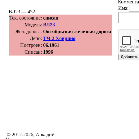
Коммента
Имя:
ВЛ23 — 452
Тек. состояние:
списан
Модель:
ВЛ23
Жел. дорога:
Октябрьская железная дорога
Депо:
ТЧ-2 Ховрино
Построен:
06.1961
Списан:
1996
© 2012-2026, Аркадий