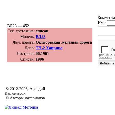
Коммента
Имя:
ВЛ23 — 452
Тек. состояние:
списан
Модель:
ВЛ23
Жел. дорога:
Октябрьская железная дорога
Депо:
ТЧ-2 Ховрино
Построен:
06.1961
Списан:
1996
© 2012-2026, Аркадий
Кацнельсон
© Авторы материалов