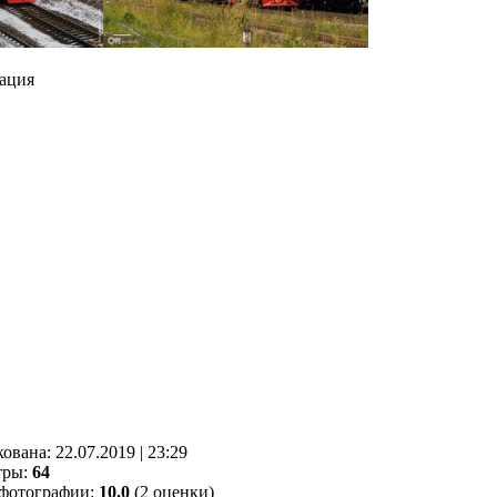
ация
кованa:
22.07.2019
|
23:29
тры:
64
фотографии:
10.0
(2 оценки)