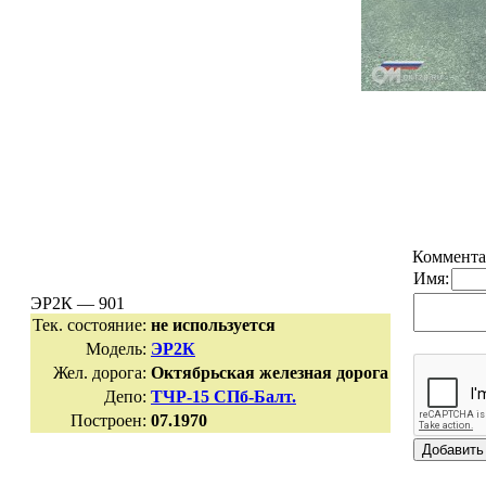
Коммента
Имя:
ЭР2К — 901
Тек. состояние:
не используется
Модель:
ЭР2К
Жел. дорога:
Октябрьская железная дорога
Депо:
ТЧР-15 СПб-Балт.
Построен:
07.1970