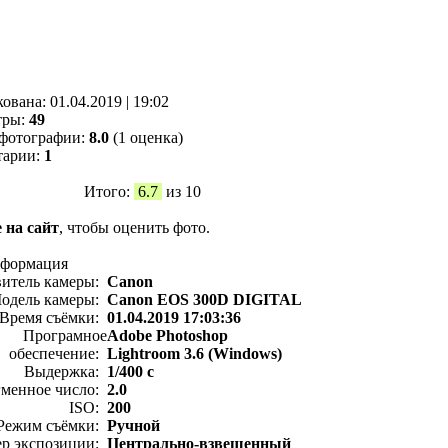
кованa:
01.04.2019
|
19:02
тры:
49
фотографии:
8.0
(1 оценка)
тарии:
1
Итого:
6.7
из 10
 на сайт
, чтобы оценить фото.
нформация
витель камеры:
Canon
одель камеры:
Canon EOS 300D DIGITAL
Время съёмки:
01.04.2019 17:03:36
Програмное
Adobe Photoshop
обеспечение:
Lightroom 3.6 (Windows)
Выдержка:
1/400 с
менное число:
2.0
ISO:
200
Режим съёмки:
Ручной
ер экспозиции:
Центрально-взвешенный