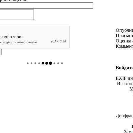
Опубли
Просмо
Оценка 
Коммен
Войдите
EXIF и
Изгото
М
Диафраг
Зам