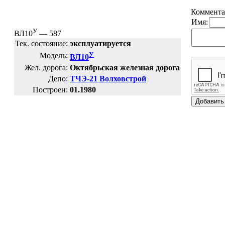
Коммента
Имя:
У
ВЛ10
— 587
Тек. состояние:
эксплуатируется
У
Модель:
ВЛ10
Жел. дорога:
Октябрьская железная дорога
Депо:
ТЧЭ-21 Волховстрой
Построен:
01.1980