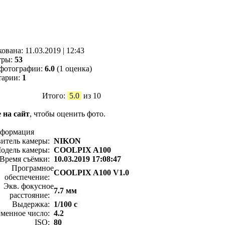
кованa:
11.03.2019
|
12:43
тры:
53
фотографии:
6.0
(1 оценка)
тарии:
1
Итого:
5.0
из 10
 на сайт
, чтобы оценить фото.
нформация
витель камеры:
NIKON
одель камеры:
COOLPIX A100
Время съёмки:
10.03.2019 17:08:47
Програмное
COOLPIX A100 V1.0
обеспечение:
Экв. фокусное
7.7 мм
расстояние:
Выдержка:
1/100 с
менное число:
4.2
ISO:
80