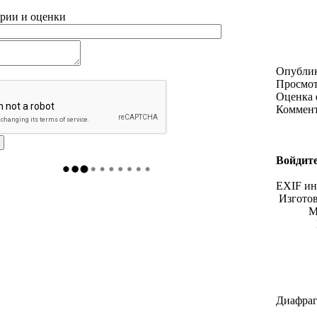
рии и оценки
Опубли
Просмо
Оценка 
Коммен
Войдите
EXIF и
Изгото
М
Диафраг