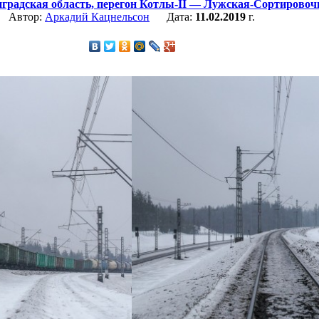
градская область,
перегон Котлы-II — Лужская-Сортировоч
Автор:
Аркадий Кацнельсон
Дата:
11.02.2019
г.