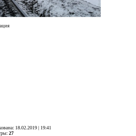
ация
кованa:
18.02.2019
|
19:41
тры:
27