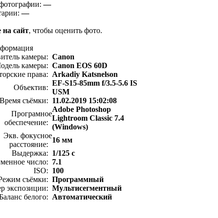
фотографии:
—
тарии:
—
 на сайт
, чтобы оценить фото.
нформация
витель камеры:
Canon
одель камеры:
Canon EOS 60D
торские права:
Arkadiy Katsnelson
EF-S15-85mm f/3.5-5.6 IS
Объектив:
USM
Время съёмки:
11.02.2019 15:02:08
Adobe Photoshop
Програмное
Lightroom Classic 7.4
обеспечение:
(Windows)
Экв. фокусное
16 мм
расстояние:
Выдержка:
1/125 с
менное число:
7.1
ISO:
100
Режим съёмки:
Программный
ер экспозиции:
Мультисегментный
Баланс белого:
Автоматический