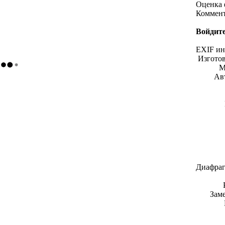
Оценка 
Коммен
Войдите
EXIF и
Изгото
М
Ав
Диафраг
Зам