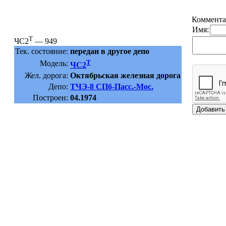
Коммента
Имя:
Т
ЧС2
— 949
Тек. состояние:
передан в другое депо
Т
Модель:
ЧС2
Жел. дорога:
Октябрьская железная дорога
Депо:
ТЧЭ-8 СПб-Пасс.-Мос.
Построен:
04.1974