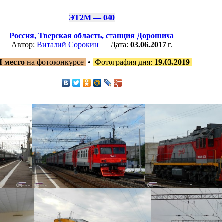
ЭТ2М — 040
Россия,
Тверская область,
станция Дорошиха
Автор:
Виталий Сорокин
Дата:
03.06.2017
г.
II место
на фотоконкурсе
•
Фотография дня:
19.03.2019