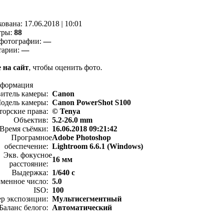
кованa:
17.06.2018
|
10:01
тры:
88
фотографии:
—
тарии:
—
 на сайт
, чтобы оценить фото.
нформация
витель камеры:
Canon
одель камеры:
Canon PowerShot S100
торские права:
© Tenya
Объектив:
5.2-26.0 mm
Время съёмки:
16.06.2018 09:21:42
Програмное
Adobe Photoshop
обеспечение:
Lightroom 6.6.1 (Windows)
Экв. фокусное
16 мм
расстояние:
Выдержка:
1/640 с
менное число:
5.0
ISO:
100
ер экспозиции:
Мультисегментный
Баланс белого:
Автоматический