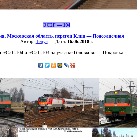
ЭС2Г — 104
ия,
Московская область,
перегон Клин — Подсолнечная
Автор:
Tenya
Дата:
16.06.2018
г.
 ЭС2Г-104 и ЭС2Г-103 на участке Головково — Покровка