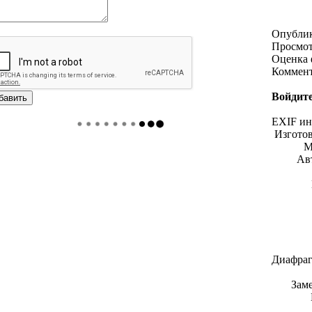
Опубли
Просмо
Оценка 
Коммен
Войдите
EXIF и
Изгото
М
Ав
Диафраг
Зам