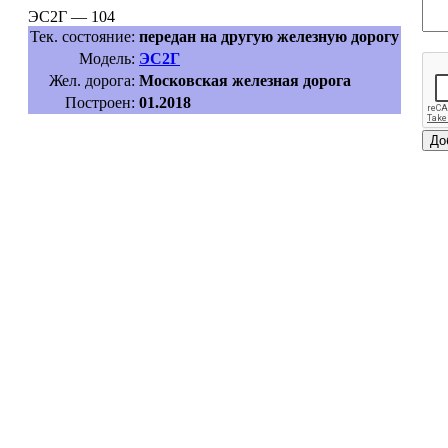
ЭС2Г — 104
Тек. состояние:
передан на другую железную дорогу
Модель:
ЭС2Г
Жел. дорога:
Московская железная дорога
Построен:
01.2018