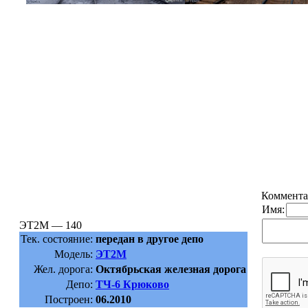
Коммента
Имя:
ЭТ2М — 140
Тек. состояние:
передан в другое депо
Модель:
ЭТ2М
Жел. дорога:
Октябрьская железная дорога
Депо:
ТЧ-6 Крюково
Построен:
06.2010