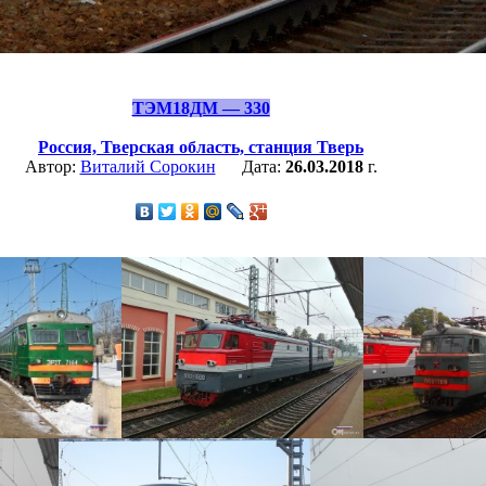
ТЭМ18ДМ — 330
Россия,
Тверская область,
станция Тверь
Автор:
Виталий Сорокин
Дата:
26.03.2018
г.