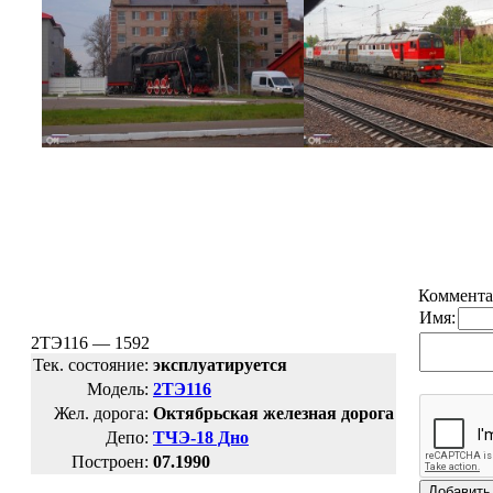
Коммента
Имя:
2ТЭ116 — 1592
Тек. состояние:
эксплуатируется
Модель:
2ТЭ116
Жел. дорога:
Октябрьская железная дорога
Депо:
ТЧЭ-18 Дно
Построен:
07.1990