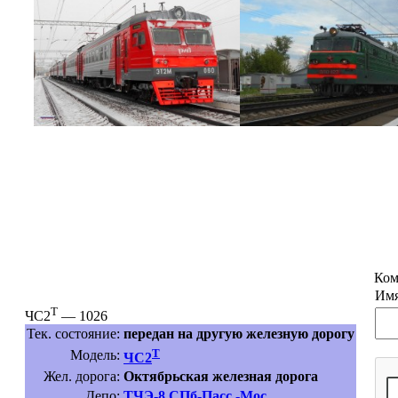
Ком
Имя
Т
ЧС2
— 1026
Тек. состояние:
передан на другую железную дорогу
Т
Модель:
ЧС2
Жел. дорога:
Октябрьская железная дорога
Депо:
ТЧЭ-8 СПб-Пасс.-Мос.