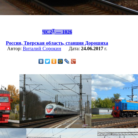
Т
ЧС2
— 1026
Россия,
Тверская область,
станция Дорошиха
Автор:
Виталий Сорокин
Дата:
24.06.2017
г.