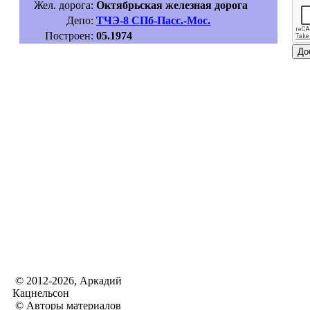
Жел. дорога:
Октябрьская железная дорога
Депо:
ТЧЭ-8 СПб-Пасс.-Мос.
Построен:
05.1974
© 2012-2026, Аркадий
Кацнельсон
© Авторы материалов