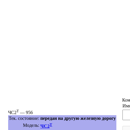
Ком
Имя
Т
ЧС2
— 956
Тек. состояние:
передан на другую железную дорогу
Т
Модель:
ЧС2